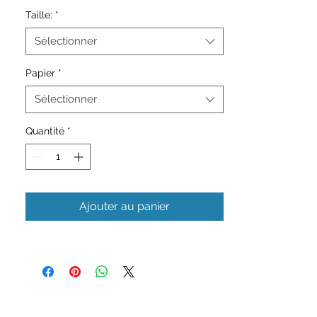
France au niveau du delta du Rhône, sur les
Taille:
*
départements du Gard et des Bouches-du-
Rhône. Ce cheval vit traditionnellement en
Sélectionner
liberté dans ses marais d'origine.
Papier
*
Son origine reste mystérieuse, bien qu'il soit
Sélectionner
considéré comme l'une des plus anciennes
races du monde.
Quantité
*
Ajouter au panier