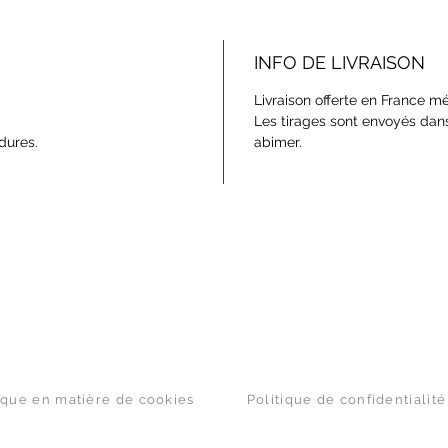
INFO DE LIVRAISON
Livraison offerte en France mé
Les tirages sont envoyés dans 
dures.
abimer.
Haut de page
ique en matière de cookies
Politique de confidentialité