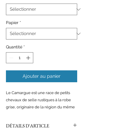
Papier
*
Quantité
*
Ajouter au panier
Le Camargue est une race de petits
chevaux de selle rustiques à la robe
grise, originaire de la région du même
nom, dans le Sud de la France au
niveau du delta du Rhône, sur les
DÉTAILS D'ARTICLE
départements du Gard et des Bouches-