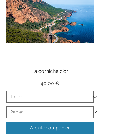
La corniche d'or
Prix
40,00 €
Ajouter au panier