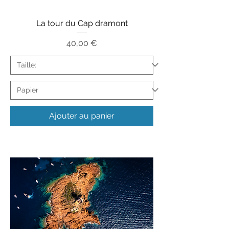
La tour du Cap dramont
Prix
40,00 €
Ajouter au panier